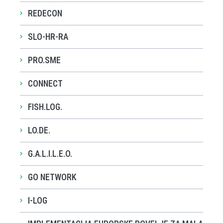
REDECON
SLO-HR-RA
PRO.SME
CONNECT
FISH.LOG.
LO.DE.
G.A.L.I.L.E.O.
GO NETWORK
I-LOG