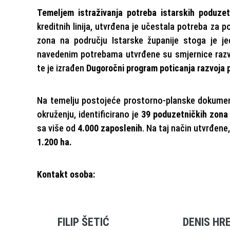
Temeljem istraživanja potreba istarskih poduzet
kreditnih linija, utvrđena je učestala potreba za
zona na području Istarske županije stoga je jed
navedenim potrebama utvrđene su smjernice razvoj
te je izrađen
Dugoročni program poticanja razvoja p
Na temelju postojeće prostorno-planske dokument
okruženju, identificirano je
39 poduzetničkih zon
sa više od
4.000 zaposlenih
. Na taj način utvrđen
1.200 ha.
Kontakt osoba:
FILIP ŠETIĆ
DENIS HR