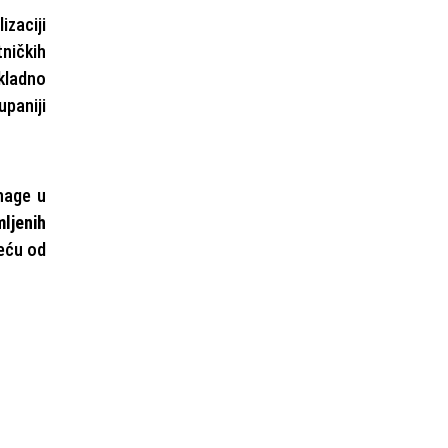
izaciji
tničkih
kladno
paniji
nage u
mljenih
veću od