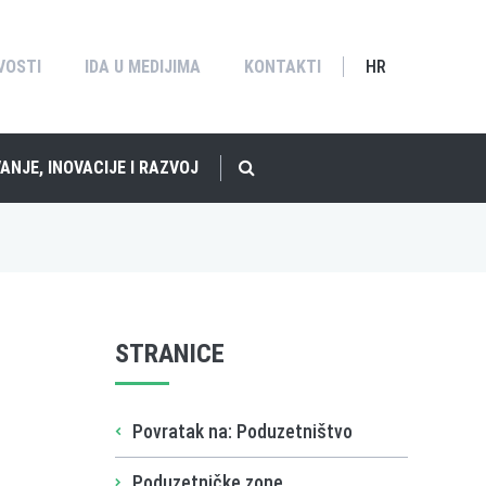
VOSTI
IDA U MEDIJIMA
KONTAKTI
HR
ANJE, INOVACIJE I RAZVOJ
STRANICE
Povratak na: Poduzetništvo
Poduzetničke zone