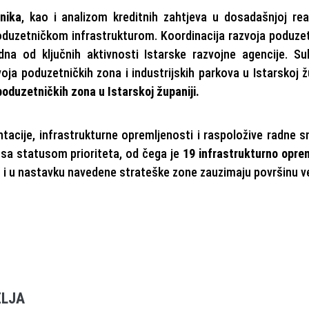
nika
, kao i analizom kreditnih zahtjeva u dosadašnjoj real
 poduzetničkom infrastrukturom. Koordinacija razvoja poduze
na od ključnih aktivnosti Istarske razvojne agencije. Su
a poduzetničkih zona i industrijskih parkova u Istarskoj žu
oduzetničkih zona u Istarskoj županiji.
acije, infrastrukturne opremljenosti i raspoložive radne s
a
sa statusom prioriteta, od čega je
19 infrastrukturno opre
e, i u nastavku navedene strateške zone zauzimaju površinu 
ELJA