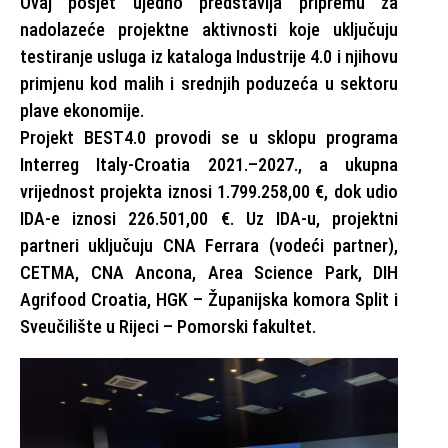
Ovaj posjet ujedno predstavlja pripremu za
nadolazeće projektne aktivnosti koje uključuju
testiranje usluga iz kataloga Industrije 4.0 i njihovu
primjenu kod malih i srednjih poduzeća u sektoru
plave ekonomije.
Projekt BEST4.0 provodi se u sklopu programa
Interreg Italy-Croatia 2021.–2027., a ukupna
vrijednost projekta iznosi 1.799.258,00 €, dok udio
IDA-e iznosi 226.501,00 €. Uz IDA-u, projektni
partneri uključuju CNA Ferrara (vodeći partner),
CETMA, CNA Ancona, Area Science Park, DIH
Agrifood Croatia, HGK – Županijska komora Split i
Sveučilište u Rijeci – Pomorski fakultet.