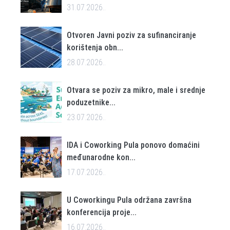
31.07.2026..
Otvoren Javni poziv za sufinanciranje
korištenja obn...
28.07.2026..
Otvara se poziv za mikro, male i srednje
poduzetnike...
23.07.2026..
IDA i Coworking Pula ponovo domaćini
međunarodne kon...
17.07.2026..
U Coworkingu Pula održana završna
konferencija proje...
16.07.2026..