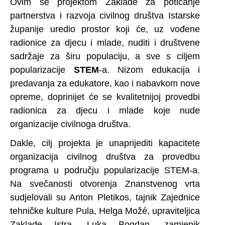
Ovim se projektom Zaklade za poticanje
partnerstva i razvoja civilnog društva Istarske
županije uredio prostor koji će, uz vođene
radionice za djecu i mlade, nuditi i društvene
sadržaje za širu populaciju, a sve s ciljem
popularizacije
STEM
-a. Nizom edukacija i
predavanja za edukatore, kao i nabavkom nove
opreme, doprinijet će se kvalitetnijoj provedbi
radionica za djecu i mlade koje nude
organizacije civilnoga društva.
Dakle, cilj projekta je unaprijediti kapacitete
organizacija civilnog društva za provedbu
programa u području popularizacije STEM-a.
Na svečanosti otvorenja Znanstvenog vrta
sudjelovali su Anton Pletikos, tajnik Zajednice
tehničke kulture Pula, Helga Možé, upraviteljica
Zaklade Istra, Luka Bogdan, zamjenik