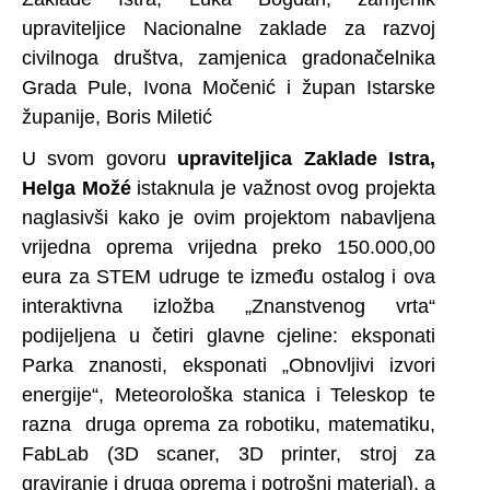
upraviteljice Nacionalne zaklade za razvoj
civilnoga društva, zamjenica gradonačelnika
Grada Pule, Ivona Močenić i župan Istarske
županije, Boris Miletić
U svom govoru
upraviteljica Zaklade Istra,
Helga Možé
istaknula je važnost ovog projekta
naglasivši kako je ovim projektom nabavljena
vrijedna oprema vrijedna preko 150.000,00
eura za STEM udruge te između ostalog i ova
interaktivna izložba „Znanstvenog vrta“
podijeljena u četiri glavne cjeline: eksponati
Parka znanosti, eksponati „Obnovljivi izvori
energije“, Meteorološka stanica i Teleskop te
razna druga oprema za robotiku, matematiku,
FabLab (3D scaner, 3D printer, stroj za
graviranje i druga oprema i potrošni material), a