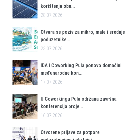
korištenja obn...
28.07.2026..
Otvara se poziv za mikro, male i srednje
poduzetnike...
23.07.2026..
IDA i Coworking Pula ponovo domaćini
međunarodne kon...
17.07.2026..
U Coworkingu Pula održana završna
konferencija proje...
16.07.2026..
Otvorene prijave za potpore
poduzetnicima i obrtnici...