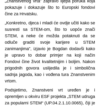
„Znanstvenog vrta” zapravo lijepa poruka koja
pokazuje i dokazuje što to Europski fondovi
čine za Hrvatsku.
„Konkretno, djeca i mladi će ovdje učiti kako se
susresti sa STEM-om, što to uopće znači
STEM, a neke će možda potaknuti da se
odluče graditi svoje karijere u STEM
zanimanjima”, izjavio je Bogdan dodavši kako
je upravo to dobar primjer na koji način
Fondovi čine život kvalitetnijim i boljim.
Nakon
prigodnih govora uslijedila je i simbolična
sadnja jagoda, kao i vođena tura Znanstvenim
vrtom.
Podsjetimo, Znanstveni vrt uređen je i
opremljen u okviru ESF projekta „STEM udruga
za popularni STEM“ (UP.04.2.1.10.0065), čiji je