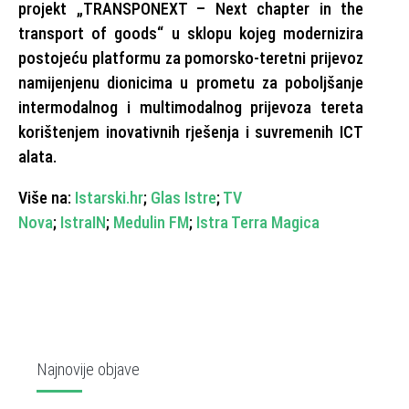
projekt „TRANSPONEXT – Next chapter in the
transport of goods“ u sklopu kojeg modernizira
postojeću platformu za pomorsko-teretni prijevoz
namijenjenu dionicima u prometu za poboljšanje
intermodalnog i multimodalnog prijevoza tereta
korištenjem inovativnih rješenja i suvremenih ICT
alata.
Više na:
Istarski.hr
;
Glas Istre
;
TV
Nova
;
IstraIN
;
Medulin FM
;
Istra Terra Magica
Najnovije objave