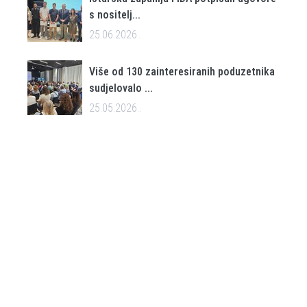
s nositelj...
25.06.2026..
Više od 130 zainteresiranih poduzetnika
sudjelovalo ...
25.05.2026..