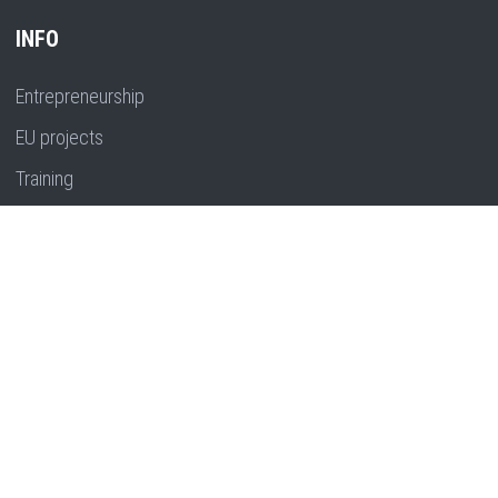
INFO
Entrepreneurship
EU projects
Training
Strategic planning
Research, innovation and development
CONTACT
Marka Marulića 5, 52100 Pula, Hrvatska
Phone:
+385 52 381 900
Email:
ida-uprava@ida.hr