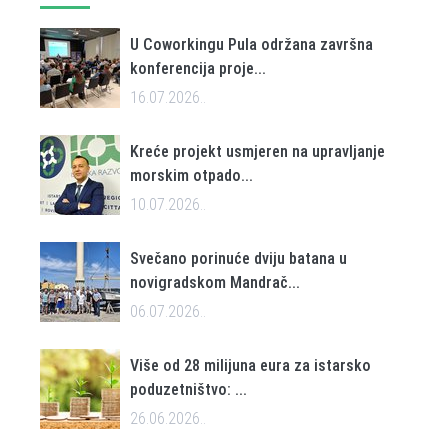
U Coworkingu Pula održana završna
konferencija proje...
16.07.2026..
Kreće projekt usmjeren na upravljanje
morskim otpado...
10.07.2026..
Svečano porinuće dviju batana u
novigradskom Mandrač...
06.07.2026..
Više od 28 milijuna eura za istarsko
poduzetništvo: ...
26.06.2026..