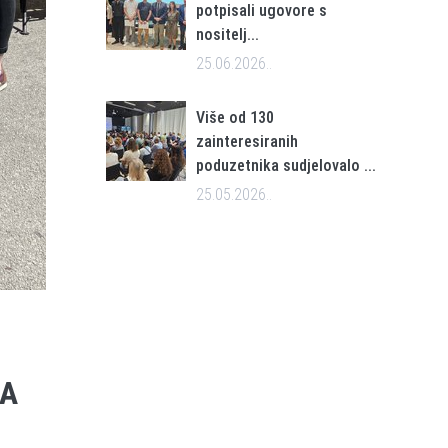
potpisali ugovore s
nositelj...
25.06.2026..
Više od 130
zainteresiranih
poduzetnika sudjelovalo ...
25.05.2026..
TA