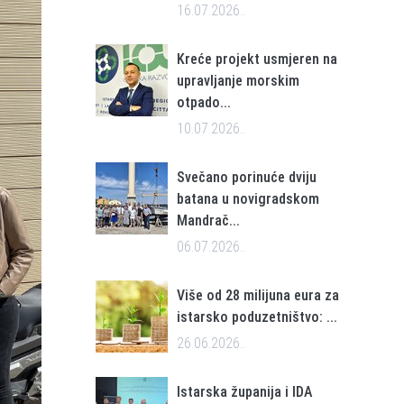
16.07.2026..
Kreće projekt usmjeren na
upravljanje morskim
otpado...
10.07.2026..
Svečano porinuće dviju
batana u novigradskom
Mandrač...
06.07.2026..
Više od 28 milijuna eura za
istarsko poduzetništvo: ...
26.06.2026..
Istarska županija i IDA