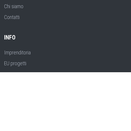
Chi siamo
Contatti
INFO
Imprenditoria
EU progetti
Formazione
Pianificazione strategica
Ricerca, innovazione e sviluppo
CONTATTO