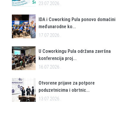
23.07.2026..
IDA i Coworking Pula ponovo domaćini
međunarodne ko...
17.07.2026..
U Coworkingu Pula održana završna
konferencija proj...
16.07.2026..
Otvorene prijave za potpore
poduzetnicima i obrtnic...
13.07.2026..