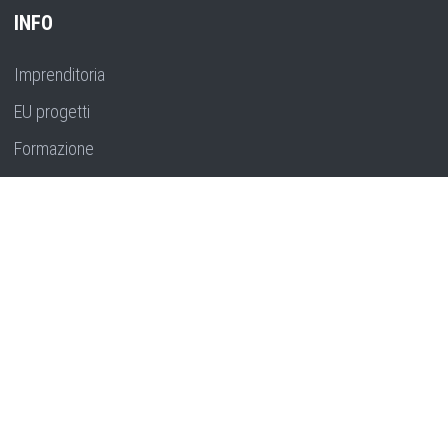
INFO
Imprenditoria
EU progetti
Formazione
Pianificazione strategica
Ricerca, innovazione e sviluppo
CONTATTO
Marka Marulića 5, 52100 Pula, Hrvatska
Telefon:
+385 52 381 900
Email:
ida-uprava@ida.hr