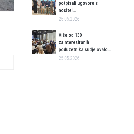
potpisali ugovore s
nositel...
25.06.2026..
Više od 130
zainteresiranih
poduzetnika sudjelovalo...
25.05.2026..