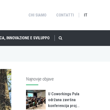
CHI SIAMO
CONTATTI
IT
CA, INNOVAZIONE E SVILUPPO
Najnovije objave
U Coworkingu Pula
održana završna
konferencija proj...