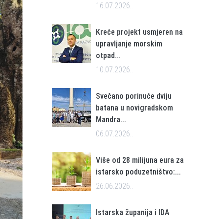
16.07.2026..
Kreće projekt usmjeren na
upravljanje morskim
otpad...
10.07.2026..
Svečano porinuće dviju
batana u novigradskom
Mandra...
06.07.2026..
Više od 28 milijuna eura za
istarsko poduzetništvo:...
26.06.2026..
Istarska županija i IDA