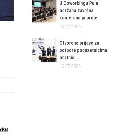
U Coworkingu Pula
održana završna
konferencija proje...
16.07.2026..
Otvorene prijave za
potpore poduzetnicima i
obrtnici...
13.07.2026..
ska