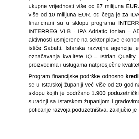
ukupne vrijednosti više od 87 milijuna EUR
više od 10 milijuna EUR, od čega je za IDA
financirani su u sklopu programa INTERR
INTERREG VI-B - IPA Adriatic Ionian – ADR
aktivnosti usmjerene na sektor plave ekonomije
ističe Sabatti. Istarska razvojna agencija 
označavanja kvalitete IQ – Istrian Quality 
proizvodima i uslugama natprosječne kvalitet
Program financijske podrške odnosno
kredi
se u Istarskoj županiji već više od 20 godina
sklopu kojih je podržano 1.900 poduzetničk
suradnji sa Istarskom županijom i gradovima
poticanje razvoja poduzetništva, zaključio je