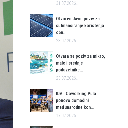
31.07.2026..
Otvoren Javni poziv za
sufinanciranje korištenja
obn...
28.07.2026..
Otvara se poziv za mikro,
male i srednje
poduzetnike...
23.07.2026..
IDA i Coworking Pula
ponovo domaćini
međunarodne kon...
17.07.2026..