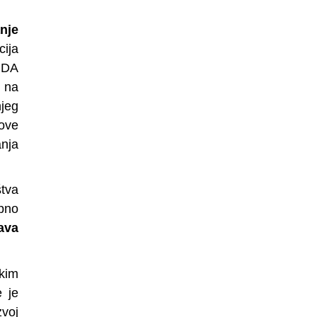
nje
cija
 IDA
e na
jeg
nove
nja
štva
upno
ava
kim
e je
zvoj