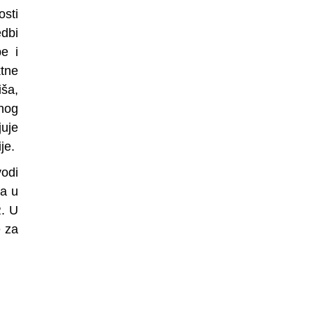
osti
edbi
e i
ktne
iša,
lnog
juje
je.
odi
ja u
R. U
e za