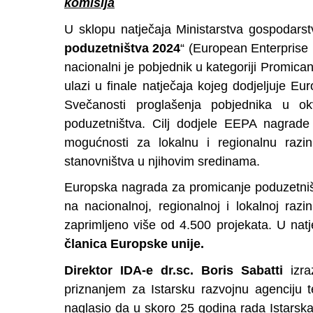
komisija
U sklopu natječaja Ministarstva gospodarst
poduzetništva 2024
“ (European Enterprise
nacionalni je pobjednik u kategoriji Promica
ulazi u finale natječaja kojeg dodjeljuje 
Svečanosti proglašenja pobjednika u ok
poduzetništva. Cilj dodjele EEPA nagrade je
mogućnosti za lokalnu i regionalnu razin
stanovništva u njihovim sredinama.
Europska nagrada za promicanje poduzetniš
na nacionalnoj, regionalnoj i lokalnoj raz
zaprimljeno više od 4.500 projekata. U na
članica Europske unije.
Direktor IDA-e dr.sc. Boris Sabatti
izr
priznanjem za Istarsku razvojnu agenciju t
naglasio da u skoro 25 godina rada Istarska