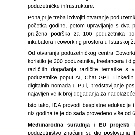
poduzetničke infrastrukture.
Ponajprije treba izdvojiti otvaranje poduzetn
početka godine, potom upravljanje s dva p
pružena podrška za 100 poduzetnika poče
inkubatora i coworking prostora u Istarskoj žu
Od otvaranja poduzetničkog centra Cowork
koristilo je 300 poduzetnika, freelancera i 
različitih događanja različite tematike 
poduzetnike poput AI, Chat GPT, Linkedin M
digitalnih nomada u Puli, predstavljanje p
najavljen velik broj događanja za nadolazeće
Isto tako, IDA provodi besplatne edukacije
niz godina te je do sada provedeno više od 
Međunarodna suradnja i EU projekti
poduzetništvo značajni su dio poslovanja 