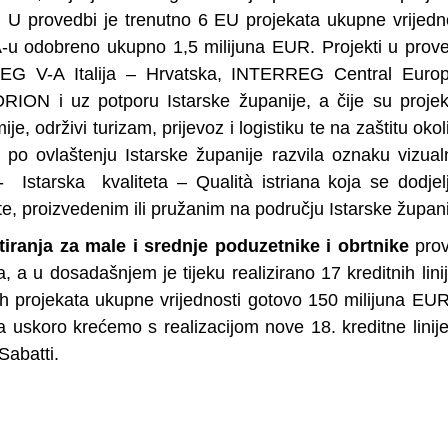
. U provedbi je trenutno 6 EU projekata ukupne vrijedn
-u odobreno ukupno 1,5 milijuna EUR. Projekti u prov
EG V-A Italija – Hrvatska, INTERREG Central Europ
ION i uz potporu Istarske županije, a čije su proje
, održivi turizam, prijevoz i logistiku te na zaštitu okol
je po ovlaštenju Istarske županije razvila oznaku vizua
- Istarska kvaliteta – Qualità istriana koja se dodjel
e, proizvedenim ili pružanim na području Istarske župani
tiranja za male i srednje poduzetnike i obrtnike
prov
, a u dosadašnjem je tijeku realizirano 17 kreditnih lini
ih projekata ukupne vrijednosti gotovo 150 milijuna EU
 uskoro krećemo s realizacijom nove 18. kreditne linij
 Sabatti.