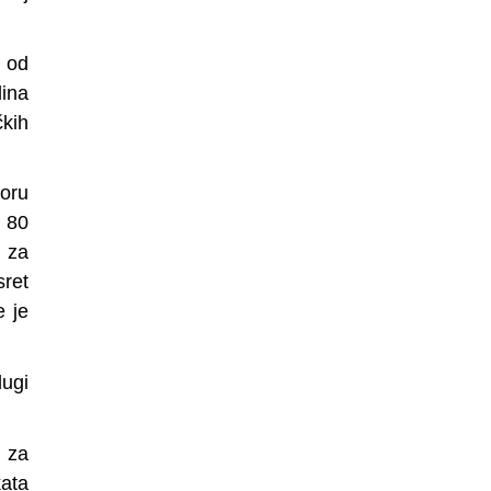
i od
dina
kih
oru
o 80
 za
sret
e je
dugi
a za
kata