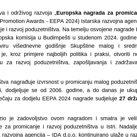
va i održivog razvoja „
Europska nagrada za promica
 Promotion Awards - EEPA 2024) Istarska razvojna agen
nje i razvoj poduzetništva. Na temelju osvojene nagrade
Europska komisija u Budimpešti u studenom 2024. godin
viru višednevne godišnje Skupštine malog i sredn
, kroz primjere najboljih politika i praksi, otvoriti 
u za razvoj poduzetništva, zapošljavanja i zadržava
tva nagrađuje izvrsnost u promicanju malog poduzetni
ini, dodjeljuje se od 2006. godine, a do danas je uk
tječaju za dodjelu EEPA 2024 nagrade sudjeluje
27 drž
azio je zadovoljstvo ovom nagradom i smatra je veli
e za promicanje i razvoj poduzetništva u Istri. Nadalj
 razvojna agencija – IDA d.o.o. kontinuirano ulaže u ra