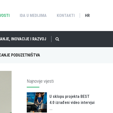
VOSTI
IDA U MEDIJIMA
KONTAKTI
HR
ANJE, INOVACIJE I RAZVOJ
ICANJE PODUZETNIŠTVA
Najnovije vijesti
U sklopu projekta BEST
4.0 izrađeni video intervjui
...