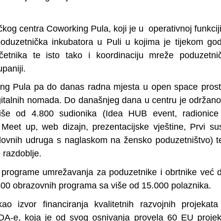
ičkog centra Coworking Pula, koji je u operativnoj funkcij
oduzetnička inkubatora u Puli u kojima je tijekom go
tnika te isto tako i koordinaciju mreže poduzetnič
paniji.
ing Pula pa do danas radna mjesta u open space prost
digitalnih nomada. Do današnjeg dana u centru je održan
s više od 4.800 sudionika (Idea HUB event, radionice
eet up, web dizajn, prezentacijske vještine, Prvi su
oslovnih udruga s naglaskom na žensko poduzetništvo) t
 razdoblje.
 i programe umrežavanja za poduzetnike i obrtnike već 
600 obrazovnih programa sa više od 15.000 polaznika.
kao izvor financiranja kvalitetnih razvojnih projekat
IDA-e, koja je od svog osnivanja provela 60 EU proje